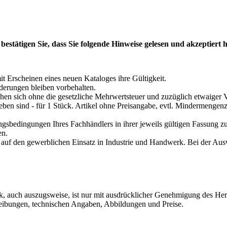
 bestätigen Sie, dass Sie folgende Hinweise gelesen und akzeptiert
it Erscheinen eines neuen Kataloges ihre Gültigkeit.
derungen bleiben vorbehalten.
ehen sich ohne die gesetzliche Mehrwertsteuer und zuzüglich etwaiger
geben sind - für 1 Stück. Artikel ohne Preisangabe, evtl. Mindermengen
ngsbedingungen Ihres Fachhändlers in ihrer jeweils gültigen Fassung z
en.
 auf den gewerblichen Einsatz in Industrie und Handwerk. Bei der Ausw
ck, auch auszugsweise, ist nur mit ausdrücklicher Genehmigung des Her
hreibungen, technischen Angaben, Abbildungen und Preise.