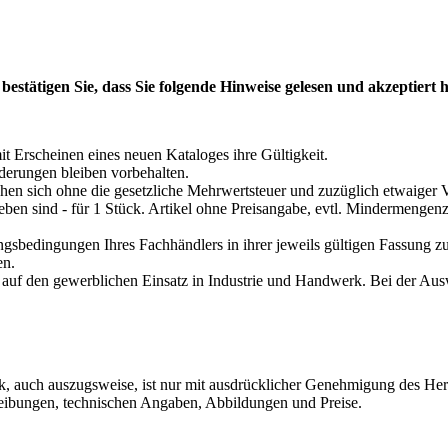
 bestätigen Sie, dass Sie folgende Hinweise gelesen und akzeptiert
it Erscheinen eines neuen Kataloges ihre Gültigkeit.
derungen bleiben vorbehalten.
ehen sich ohne die gesetzliche Mehrwertsteuer und zuzüglich etwaiger
geben sind - für 1 Stück. Artikel ohne Preisangabe, evtl. Mindermengen
ngsbedingungen Ihres Fachhändlers in ihrer jeweils gültigen Fassung z
en.
 auf den gewerblichen Einsatz in Industrie und Handwerk. Bei der Ausw
ck, auch auszugsweise, ist nur mit ausdrücklicher Genehmigung des Her
hreibungen, technischen Angaben, Abbildungen und Preise.